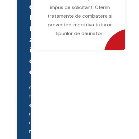
e
impus de solicitant. Oferim
F
tratamente de combatere si
preventire impotriva tuturor
i
tipurilor de daunatori.
z
i
c
e
O
f
e
r
i
m