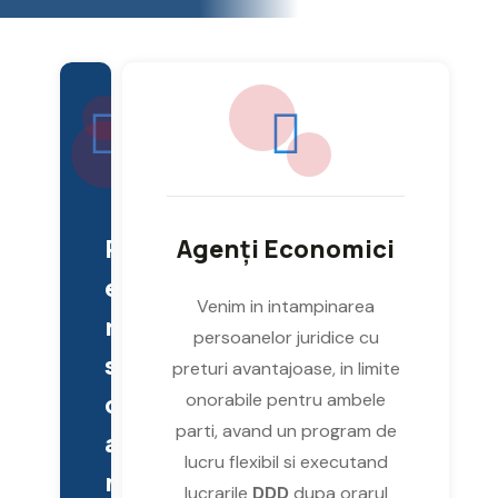
P
Agenți Economici
e
Venim in intampinarea
r
persoanelor juridice cu
s
preturi avantajoase, in limite
o
onorabile pentru ambele
parti, avand un program de
a
lucru flexibil si executand
n
lucrarile
DDD
dupa orarul