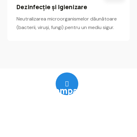
Dezinfecție și Igienizare
Neutralizarea microorganismelor dăunătoare
(bacterii, viruși, fungi) pentru un mediu sigur.
DDD Company Iasi :
Importanta Serviciilor
DDD
Satisfactie Garantată