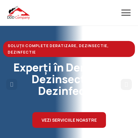
SOLUȚII COMPLETE DERATIZARE, DEZINSECTIE,
DEZINFECTIE
Experți în Deratizare,
Dezinsecție și
Dezinfecție
VEZI SERVICIILE NOASTRE