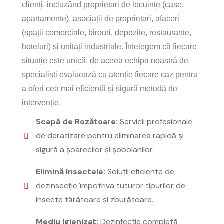
clienți, incluzând proprietari de locuințe (case,
apartamente), asociații de proprietari, afaceri
(spații comerciale, birouri, depozite, restaurante,
hoteluri) și unități industriale. Înțelegem că fiecare
situație este unică, de aceea echipa noastră de
specialiști evaluează cu atenție fiecare caz pentru
a oferi cea mai eficientă și sigură metodă de
intervenție.
Scapă de Rozătoare:
Servicii profesionale
de deratizare pentru eliminarea rapidă și
sigură a șoarecilor și șobolanilor.
Elimină Insectele:
Soluții eficiente de
dezinsecție împotriva tuturor tipurilor de
insecte târâtoare și zburătoare.
Mediu Igienizat:
Dezinfecție completă