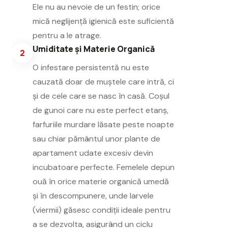
Ele nu au nevoie de un festin; orice
mică neglijență igienică este suficientă
pentru a le atrage.
Umiditate și Materie Organică
2
O infestare persistentă nu este
cauzată doar de muștele care intră, ci
și de cele care se nasc în casă. Coșul
de gunoi care nu este perfect etanș,
farfuriile murdare lăsate peste noapte
sau chiar pământul unor plante de
apartament udate excesiv devin
incubatoare perfecte. Femelele depun
ouă în orice materie organică umedă
și în descompunere, unde larvele
(viermii) găsesc condiții ideale pentru
a se dezvolta, asigurând un ciclu