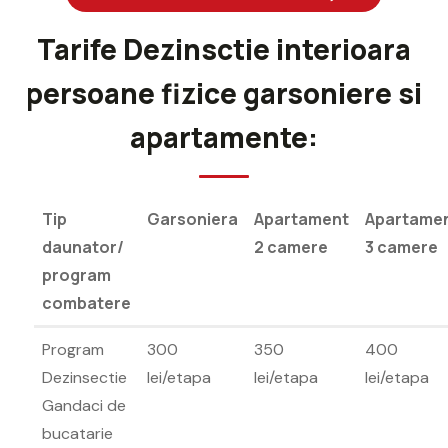
Tarife Dezinsctie interioara
persoane fizice garsoniere si
apartamente:
Tip
Garsoniera
Apartament
Apartame
daunator/
2 camere
3 camere
program
combatere
Program
300
350
400
Dezinsectie
lei/etapa
lei/etapa
lei/etapa
Gandaci de
bucatarie