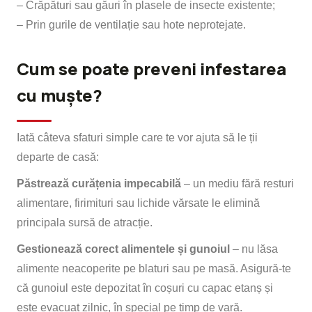
– Crăpături sau găuri în plasele de insecte existente;
– Prin gurile de ventilație sau hote neprotejate.
Cum se poate preveni infestarea
cu muște?
Iată câteva sfaturi simple care te vor ajuta să le ții
departe de casă:
Păstrează curățenia impecabilă
– un mediu fără resturi
alimentare, firimituri sau lichide vărsate le elimină
principala sursă de atracție.
Gestionează corect alimentele și gunoiul
– nu lăsa
alimente neacoperite pe blaturi sau pe masă. Asigură-te
că gunoiul este depozitat în coșuri cu capac etanș și
este evacuat zilnic, în special pe timp de vară.