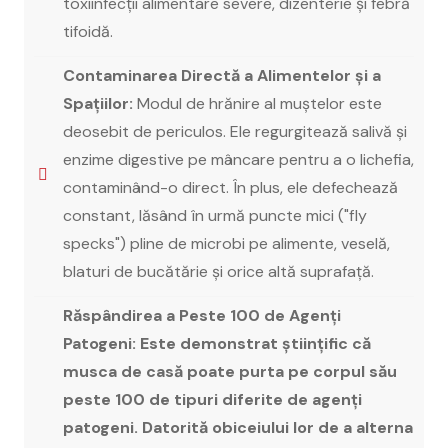
toxiinfecții alimentare severe, dizenterie și febră
tifoidă.
Contaminarea Directă a Alimentelor și a
Spațiilor:
Modul de hrănire al muștelor este
deosebit de periculos. Ele regurgitează salivă și
enzime digestive pe mâncare pentru a o lichefia,
contaminând-o direct. În plus, ele defechează
constant, lăsând în urmă puncte mici ("fly
specks") pline de microbi pe alimente, veselă,
blaturi de bucătărie și orice altă suprafață.
Răspândirea a Peste 100 de Agenți
Patogeni: Este demonstrat științific că
musca de casă poate purta pe corpul său
peste 100 de tipuri diferite de agenți
patogeni. Datorită obiceiului lor de a alterna