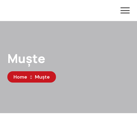
Muște
Home
Muște