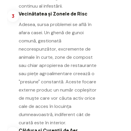
continuu al infestării.
Vecinătatea și Zonele de Risc
3
Adesea, sursa problemei se află în
afara casei. Un ghenă de gunoi
comună, gestionată
necorespunzător, excremente de
animale în curte, zone de compost
sau chiar apropierea de restaurante
sau piețe agroalimentare creează o
"presiune" constantă. Aceste focare
externe produc un număr copleșitor
de muște care vor căuta activ orice
cale de acces în locuința
dumneavoastră, indiferent cât de
curată este în interior.
Căldura și Curenții de Aer