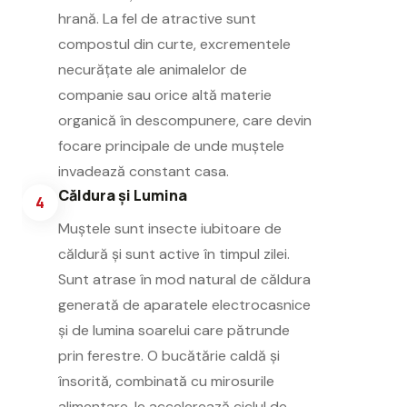
hrană. La fel de atractive sunt
compostul din curte, excrementele
necurățate ale animalelor de
companie sau orice altă materie
organică în descompunere, care devin
focare principale de unde muștele
invadează constant casa.
Căldura și Lumina
4
Muștele sunt insecte iubitoare de
căldură și sunt active în timpul zilei.
Sunt atrase în mod natural de căldura
generată de aparatele electrocasnice
și de lumina soarelui care pătrunde
prin ferestre. O bucătărie caldă și
însorită, combinată cu mirosurile
alimentare, le accelerează ciclul de