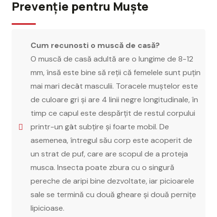
Prevenție pentru Muște
Cum recunosti o muscă de casă?
O muscă de casă adultă are o lungime de 8-12
mm, însă este bine să reții că femelele sunt puțin
mai mari decât masculii. Toracele muștelor este
de culoare gri și are 4 linii negre longitudinale, în
timp ce capul este despărțit de restul corpului
printr-un gât subțire și foarte mobil. De
asemenea, întregul său corp este acoperit de
un strat de puf, care are scopul de a proteja
musca. Insecta poate zbura cu o singură
pereche de aripi bine dezvoltate, iar picioarele
sale se termină cu două gheare și două pernițe
lipicioase.