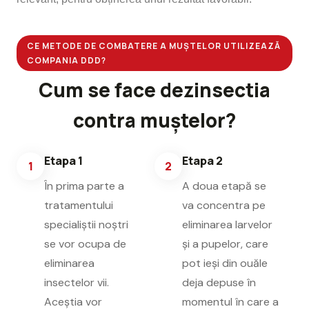
CE METODE DE COMBATERE A MUȘTELOR UTILIZEAZĂ
COMPANIA DDD?
Cum se face dezinsectia
contra muștelor?
Etapa 1
Etapa 2
1
2
În prima parte a
A doua etapă se
tratamentului
va concentra pe
specialiștii noștri
eliminarea larvelor
se vor ocupa de
și a pupelor, care
eliminarea
pot ieși din ouăle
insectelor vii.
deja depuse în
Aceștia vor
momentul în care a