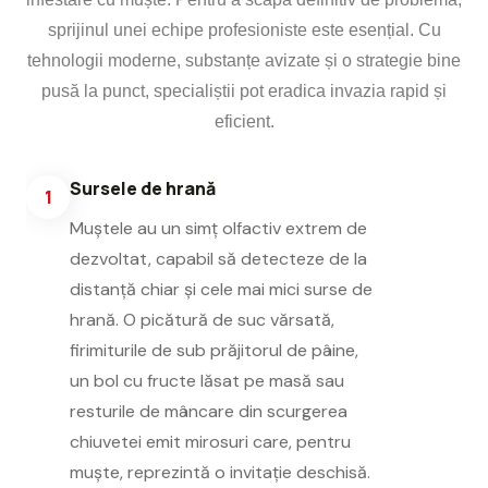
sprijinul unei echipe profesioniste este esențial. Cu
tehnologii moderne, substanțe avizate și o strategie bine
pusă la punct, specialiștii pot eradica invazia rapid și
eficient.
Sursele de hrană
1
Muștele au un simț olfactiv extrem de
dezvoltat, capabil să detecteze de la
distanță chiar și cele mai mici surse de
hrană. O picătură de suc vărsată,
firimiturile de sub prăjitorul de pâine,
un bol cu fructe lăsat pe masă sau
resturile de mâncare din scurgerea
chiuvetei emit mirosuri care, pentru
muște, reprezintă o invitație deschisă.