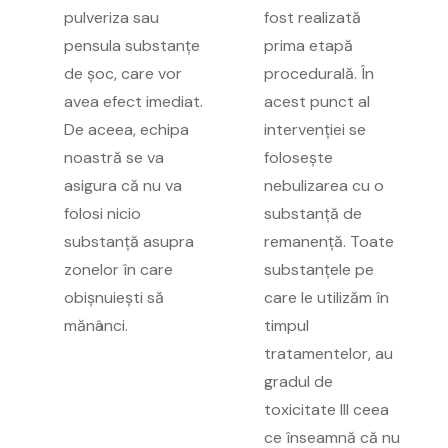
pulveriza sau
fost realizată
pensula substanțe
prima etapă
de șoc, care vor
procedurală. În
avea efect imediat.
acest punct al
De aceea, echipa
intervenției se
noastră se va
folosește
asigura că nu va
nebulizarea cu o
folosi nicio
substanță de
substanță asupra
remanență. Toate
zonelor în care
substanțele pe
obișnuiești să
care le utilizăm în
mănânci.
timpul
tratamentelor, au
gradul de
toxicitate III ceea
ce înseamnă că nu